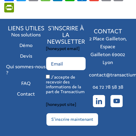
Link
PrintFriendly
LIENS UTILES
S'INSCRIRE À
CONTACT
LA
Nos solutions
2 Place Gailleton,
NEWSLETTER
Démo
Espace
[honeypot email]
Gailleton 69002
Devis
Lyon
Qui sommes-nous
?
contact@transactium
J'accepte de
recevoir des
FAQ
04 72 78 58 38
informations de la
part de Transactium
Contact
[honeypot site]