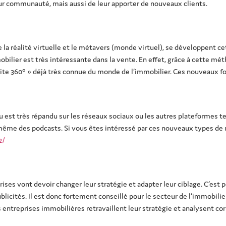
eur communauté, mais aussi de leur apporter de nouveaux clients.
la réalité virtuelle et le métavers (monde virtuel), se développent ce
mobilier est très intéressante dans la vente. En effet, grâce à cette mé
visite 360° » déjà très connue du monde de l’immobilier. Ces nouveaux f
nu est très répandu sur les réseaux sociaux ou les autres plateformes te
même des podcasts. Si vous êtes intéressé par ces nouveaux types de m
2/
rises vont devoir changer leur stratégie et adapter leur ciblage. C’est 
licités. Il est donc fortement conseillé pour le secteur de l’immobilier
les entreprises immobilières retravaillent leur stratégie et analysent 