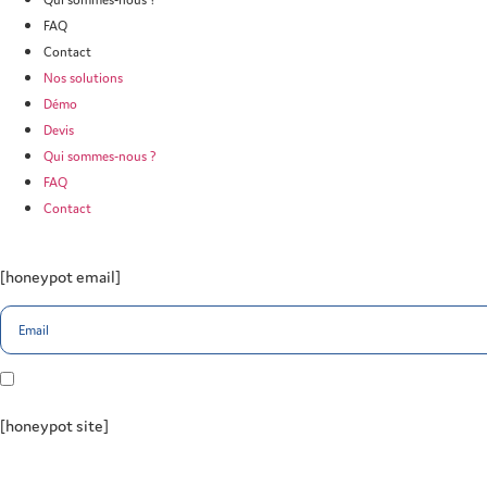
FAQ
Contact
Nos solutions
Démo
Devis
Qui sommes-nous ?
FAQ
Contact
[honeypot email]
J'accepte de recevoir des informations de la part de Transactium
[honeypot site]