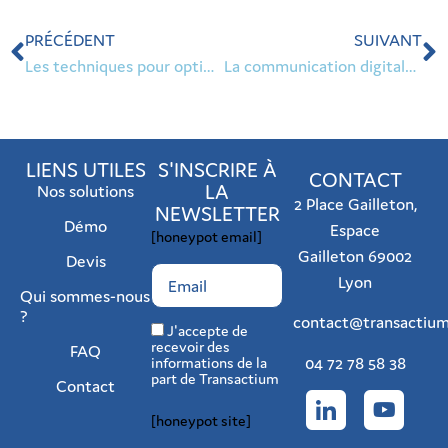
PRÉCÉDENT
SUIVANT
Les techniques pour optimiser une annonce immobilière
La communication digitale en immobilier
LIENS UTILES
S'INSCRIRE À
CONTACT
LA
Nos solutions
2 Place Gailleton,
NEWSLETTER
Démo
Espace
[honeypot email]
Gailleton 69002
Devis
Lyon
Qui sommes-nous
?
contact@transactium
J'accepte de
recevoir des
FAQ
04 72 78 58 38
informations de la
part de Transactium
Contact
[honeypot site]