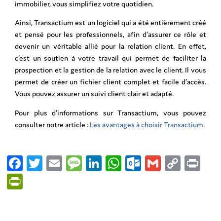
immobilier, vous simplifiez votre quotidien.
Ainsi, Transactium est un logiciel qui a été entièrement créé
et pensé pour les professionnels, afin d’assurer ce rôle et
devenir un véritable allié pour la relation client. En effet,
c’est un soutien à votre travail qui permet de faciliter la
prospection et la gestion de la relation avec le client. Il vous
permet de créer un fichier client complet et facile d’accès.
Vous pouvez assurer un suivi client clair et adapté.
Pour plus d’informations sur Transactium, vous pouvez
consulter notre article :
Les avantages à choisir Transactium
.
Facebook
Twitter
Email
Message
LinkedIn
WhatsApp
Outlook.co
Gmail
Copy
Pri
Link
PrintFriendly