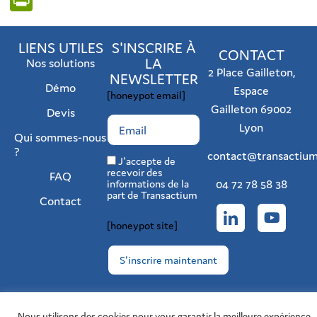
LIENS UTILES
S'INSCRIRE À
CONTACT
LA
Nos solutions
2 Place Gailleton,
NEWSLETTER
Démo
Espace
[honeypot email]
Gailleton 69002
Devis
Lyon
Qui sommes-nous
?
contact@transactium
J'accepte de
recevoir des
FAQ
04 72 78 58 38
informations de la
part de Transactium
Contact
[honeypot site]
Politique de confidentialité
Nous utilisons des cookies pour vous garantir la meilleure expérience