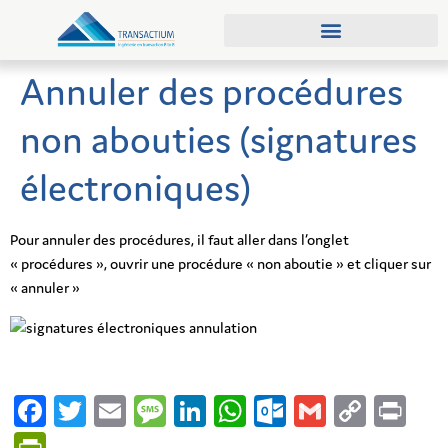
Qui sommes-nous ?
Demander une démo
Annuler des procédures
non abouties (signatures
électroniques)
Pour annuler des procédures, il faut aller dans l’onglet
« procédures », ouvrir une procédure « non aboutie » et cliquer sur
« annuler »
Facebook
Twitter
Email
Message
LinkedIn
WhatsApp
Outlook.co
Gmail
Copy
Pri
Link
PrintFriendly