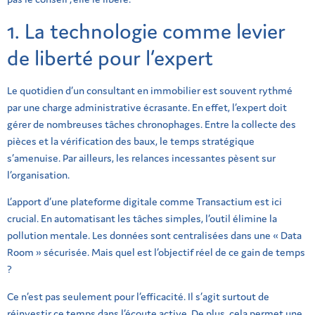
1. La technologie comme levier
de liberté pour l’expert
Le quotidien d’un consultant en immobilier est souvent rythmé
par une charge administrative écrasante
.
En effet, l’expert doit
gérer de nombreuses tâches chronophages
.
Entre la collecte des
pièces et la vérification des baux, le temps stratégique
s’amenuise
.
Par ailleurs, les relances incessantes pèsent sur
l’organisation
.
L’apport d’une plateforme digitale comme Transactium est ici
crucial
.
En automatisant les tâches simples, l’outil élimine la
pollution mentale
.
Les données sont centralisées dans une « Data
Room » sécurisée
. Mais quel est l’objectif réel de ce gain de temps
?
Ce n’est pas seulement pour l’efficacité
.
Il s’agit surtout de
réinvestir ce temps dans l’écoute active
.
De plus, cela permet une