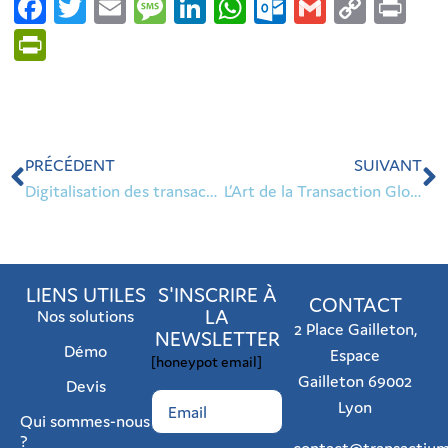
Facebook
Twitter
Email
Message
LinkedIn
WhatsApp
Outlook.co
Gmail
Copy
Pri
Link
PrintFriendly
PRÉCÉDENT
SUIVANT
Digitalisation des transactions immobilières en 2026 : entre exigences réglementaires et nouveaux usages professionnels
L’Art de la Transaction Globale : Pourquoi la valeur d’un actif ne s’arrête plus à ses murs
LIENS UTILES
S'INSCRIRE À
CONTACT
LA
Nos solutions
2 Place Gailleton,
NEWSLETTER
Démo
Espace
[honeypot email]
Gailleton 69002
Devis
Lyon
Qui sommes-nous
?
contact@transactium